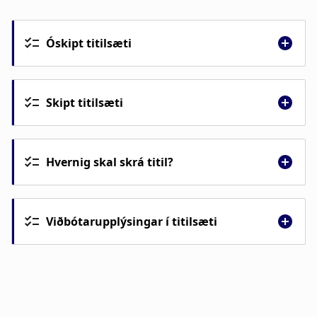
a
n
t
a
Óskipt titilsæti
i
r
o
s
Skipt titilsæti
n
l
ó
Hvernig skal skrá titil?
ð
Viðbótarupplýsingar í titilsæti