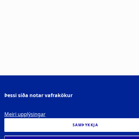
Þessi síða notar vafrakökur
Meiri upplýsingar
SAMÞYKKJA