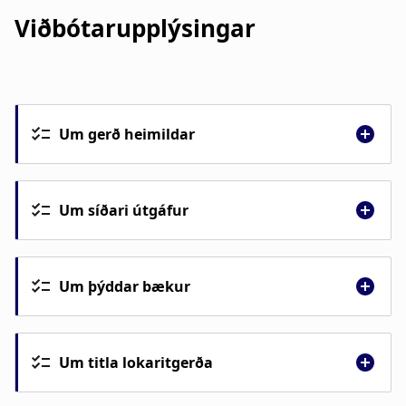
Viðbótarupplýsingar
Um gerð heimildar
Um síðari útgáfur
Um þýddar bækur
Um titla lokaritgerða