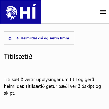
S
k
i
p
M
t
o
a
←
Heimildaskrá og sætin fimm
m
i
L
a
i
Titilsætið
n
e
n
n
c
i
o
a
ð
n
Titilsætið veitir upplýsingar um titil og gerð
t
v
s
heimildar. Titilsætið getur bæði verið óskipt og
e
skipt.
i
a
n
t
g
g