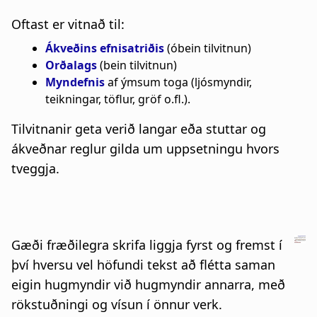
a
n
Oftast er vitnað til:
t
a
Ákveðins efnisatriðis
(óbein tilvitnun)
i
r
Orðalags
(bein tilvitnun)
Myndefnis
af ýmsum toga (ljósmyndir,
o
s
teikningar, töflur, gröf o.fl.).
n
l
Tilvitnanir geta verið langar eða stuttar og
ó
ákveðnar reglur gilda um uppsetningu hvors
tveggja.
ð
Gæði fræðilegra skrifa liggja fyrst og fremst í
því hversu vel höfundi tekst að flétta saman
eigin hugmyndir við hugmyndir annarra, með
rökstuðningi og vísun í önnur verk.