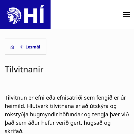
S
k
i
p
M
t
o
a
←
Lesmál
m
i
L
a
i
Tilvitnanir
n
e
n
n
c
i
o
a
ð
n
Tilvitnun er efni eða efnisatriði sem fengið er úr
t
v
s
heimild. Hlutverk tilvitnana er að útskýra og
e
rökstyðja hugmyndir höfundar og tengja þær við
i
a
n
t
það sem áður hefur verið gert, hugsað og
g
g
skrifað.