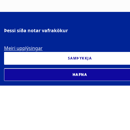
Þessi síða notar vafrakökur
Meiri upplýsingar
SAMÞYKKJA
HAFNA