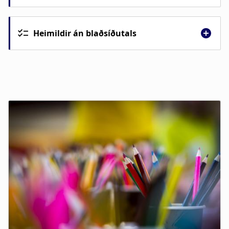
Taka má hluta tilvísunar út fyrir svigann svo
eftir standi aðeins ártal eða blaðsíðutal.
Heimildir án blaðsíðutals
Mynd 1. Tilvísun með tilvísunarsviga, nafni,
ártali og blaðsíðutali.