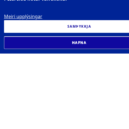
Meiri upplýsingar
SAMÞYKKJA
HAFNA
RITVER