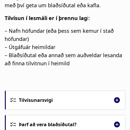
a
n
með því geta um blaðsíðutal eða kafla.
t
a
Tilvísun í lesmáli er í þrennu lag
i:
i
r
– Nafn höfundar (eða þess sem kemur í stað
o
s
höfundar)
– Útgáfuár heimildar
n
l
– Blaðsíðutal eða annað sem auðveldar lesanda
ó
að finna tilvitnun í heimild
ð
Tilvísunarsvigi
Tilvísun er innan sviga sem kallaður er
tilvísunarsvigi.
Þarf að vera blaðsíðutal?