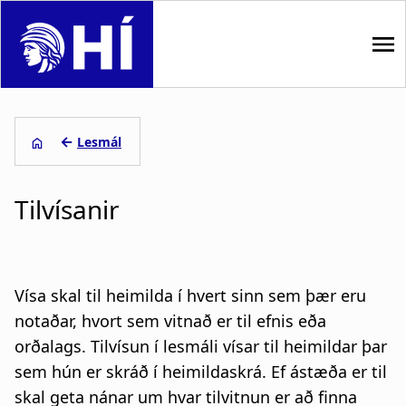
S
k
i
p
M
t
o
a
←
Lesmál
m
i
L
a
i
Tilvísanir
n
e
n
n
c
i
o
a
ð
n
Vísa skal til heimilda í hvert sinn sem þær eru
t
v
s
notaðar, hvort sem vitnað er til efnis eða
e
orðalags. Tilvísun í lesmáli vísar til heimildar þar
i
a
n
t
sem hún er skráð í heimildaskrá. Ef ástæða er til
g
g
skal geta nánar um hvar tilvitnun er að finna